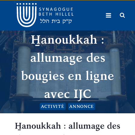
Aller
au
contenu
H̱anoukkah :
allumage des
bougies en ligne
avec IJC
ACTIVITÉ
ANNONCE
H̱anoukkah : allumage des