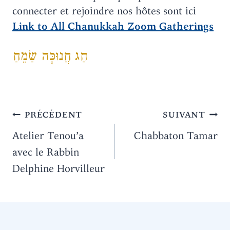
connecter et rejoindre nos hôtes sont ici
Link to All Chanukkah Zoom Gatherings
חַג חֲנוּכָּה שַׂמֵחַ
Navigation
PRÉCÉDENT
SUIVANT
de
Atelier Tenou’a
Chabbaton Tamar
avec le Rabbin
l’article
Delphine Horvilleur