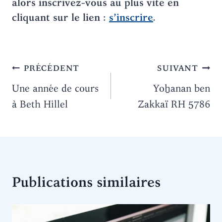
alors inscrivez-vous au plus vite en
cliquant sur le lien :
s’inscrire
.
Navigation
PRÉCÉDENT
SUIVANT
de
Une année de cours
Yoẖanan ben
à Beth Hillel
Zakkaï RH 5786
l’article
Publications similaires