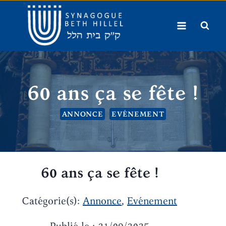
Aller
au
contenu
60 ans ça se fête !
ANNONCE
EVÉNEMENT
60 ans ça se fête !
Catégorie(s):
Annonce
,
Evénement
Publié le : 21/09/2025