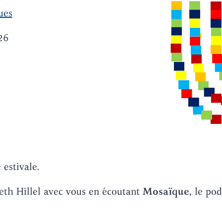
ues
26
estivale.
eth Hillel avec vous en écoutant
Mosaïque
, le po