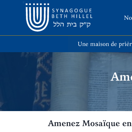
Aller
au
No
contenu
Une maison de priè
Ame
Amenez Mosaïque en