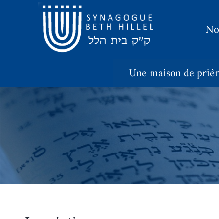
Aller
au
No
contenu
Une maison de priè