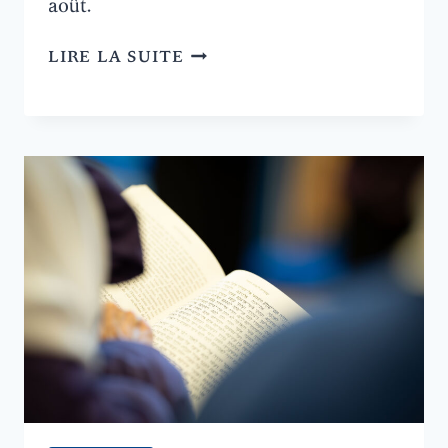
août.
BONNES
LIRE LA SUITE
VACANCES:
FERMETURE
DU
5
JUILLET
AU
2
AOÛT