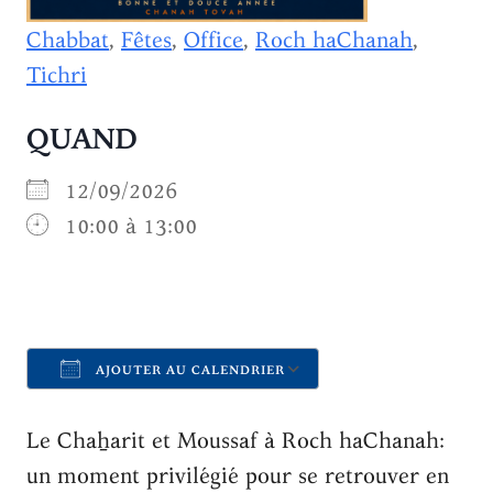
Chabbat
,
Fêtes
,
Office
,
Roch haChanah
,
Tichri
QUAND
12/09/2026
10:00 à 13:00
AJOUTER AU CALENDRIER
Télécharger ICS
Calendrier Goo
Le Chaẖarit et Moussaf à Roch haChanah:
un moment privilégié pour se retrouver en