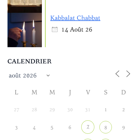
Kabbalat Chabbat
14 Août 26
CALENDRIER
L
M
M
J
V
S
D
27
28
29
30
31
1
2
7
3
4
5
6
9
8