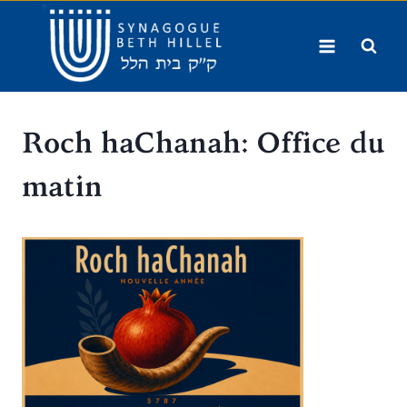
Aller
au
contenu
Roch haChanah: Office du
matin