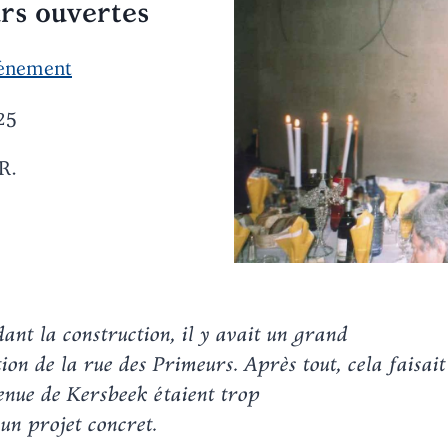
urs ouvertes
énement
25
R.
dant la construction, il y avait un grand
on de la rue des Primeurs. Après tout, cela faisai
venue de Kersbeek étaient trop
 un projet concret.