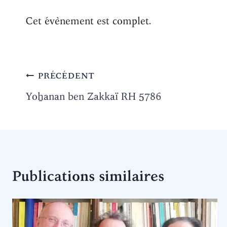
Cet évènement est complet.
Navigation
PRÉCÉDENT
de
Yoẖanan ben Zakkaï RH 5786
l’article
Publications similaires