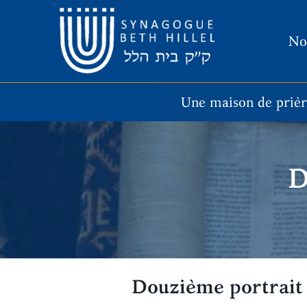
Aller
au
No
contenu
Une maison de priè
D
Douzième portrait :