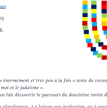
ues
25
R.
 «
énormément et très peu à la fois
» tente de recons
 moi et le judaïsme ».
ous fait découvrir le parcours du douzième invité 
plateformes, à y laisser une évaluation, ou à nous 