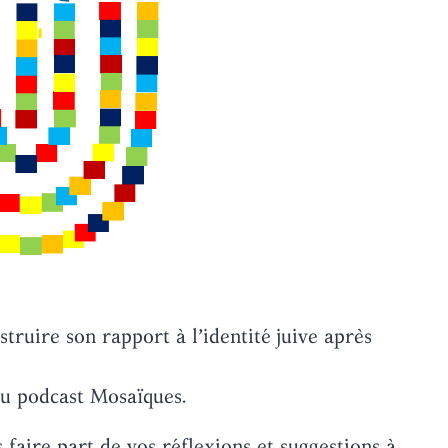
truire son rapport à l’identité juive après
du podcast Mosaïques.
faire part de vos réflexions et suggestions à