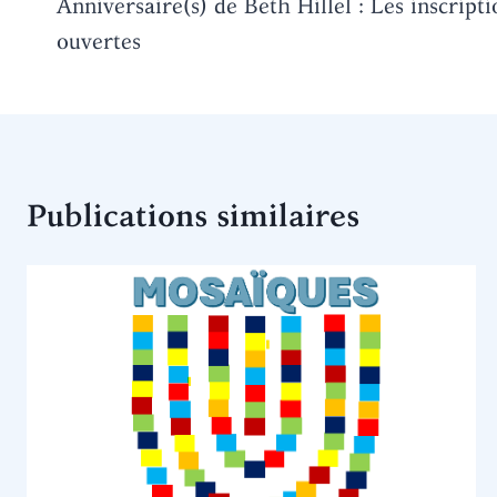
de
Anniversaire(s) de Beth Hillel : Les inscript
ouvertes
l’article
Publications similaires