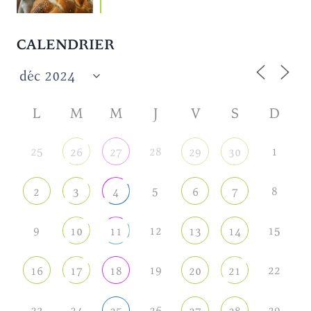
CALENDRIER
L
M
M
J
V
S
D
25
28
1
26
27
29
30
5
8
2
3
4
6
7
9
12
15
10
11
13
14
19
22
16
17
18
20
21
23
24
26
29