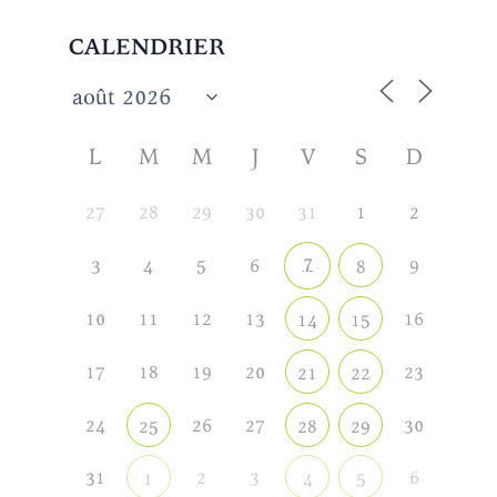
CALENDRIER
L
M
M
J
V
S
D
27
28
29
30
31
1
2
7
3
4
5
6
9
8
10
11
12
13
16
14
15
17
18
19
20
23
21
22
24
26
27
30
25
28
29
31
2
3
6
1
4
5