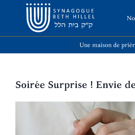
Aller
au
No
contenu
Une maison de priè
Soirée Surprise ! Envie de