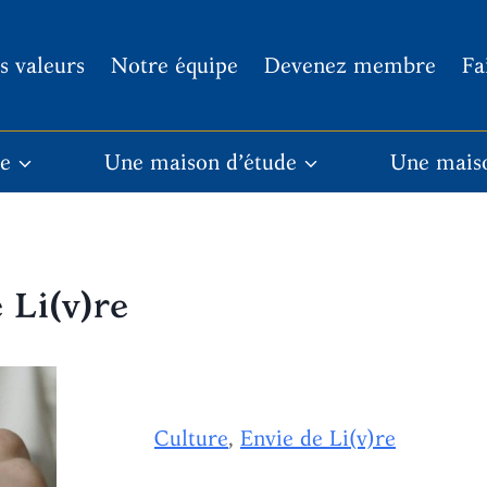
s valeurs
Notre équipe
Devenez membre
Fa
re
Une maison d’étude
Une mais
 Li(v)re
Culture
,
Envie de Li(v)re