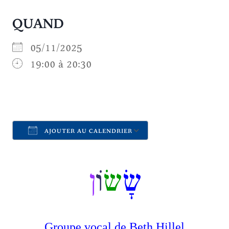
QUAND
05/11/2025
19:00 à 20:30
AJOUTER AU CALENDRIER
Télécharger ICS
Calendrier Goo
שָׂ
שׂ
וֹ
ן
Groupe vocal de Beth Hillel