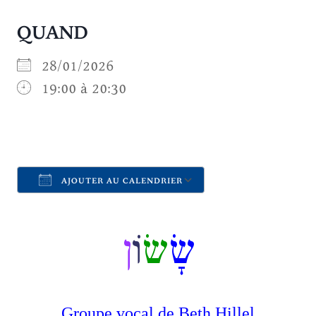
QUAND
28/01/2026
19:00 à 20:30
AJOUTER AU CALENDRIER
Télécharger ICS
Calendrier Goo
שָׂ
שׂ
וֹ
ן
Groupe vocal de Beth Hillel