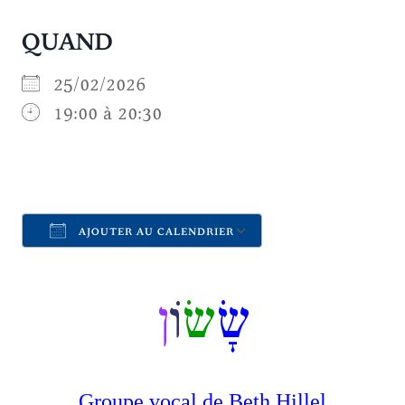
QUAND
25/02/2026
19:00 à 20:30
AJOUTER AU CALENDRIER
Télécharger ICS
Calendrier Goo
שָׂ
שׂ
וֹ
ן
Groupe vocal de Beth Hillel