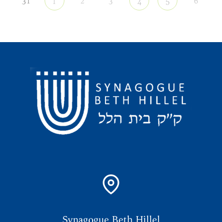
31
2
3
6
1
4
5
Synagogue Beth Hillel