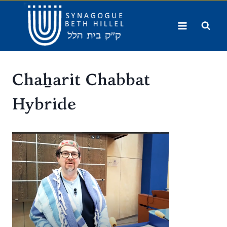
Aller
au
contenu
Chaẖarit Chabbat
Hybride