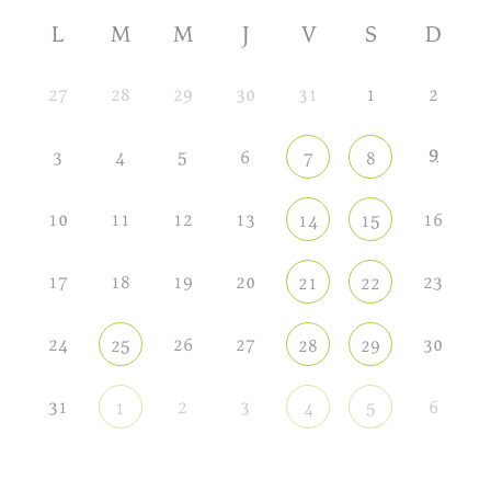
L
M
M
J
V
S
D
27
28
29
30
31
1
2
9
3
4
5
6
7
8
10
11
12
13
16
14
15
17
18
19
20
23
21
22
24
26
27
30
25
28
29
31
2
3
6
1
4
5