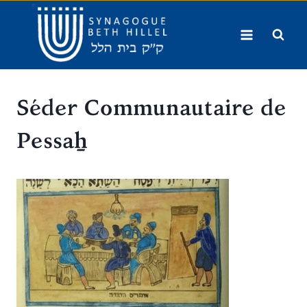
Aller
au
contenu
Séder Communautaire de
Pessaẖ