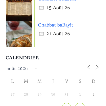
15 Août 26
Chabbat baBayit
21 Août 26
CALENDRIER
L
M
M
J
V
S
D
27
28
29
30
31
1
2