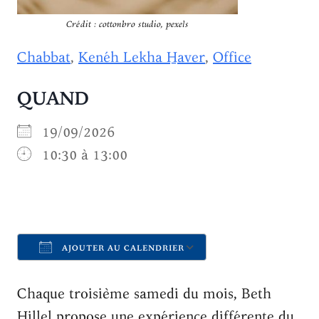
Crédit : cottonbro studio, pexels
Chabbat
,
Kenéh Lekha H̱aver
,
Office
QUAND
19/09/2026
10:30 à 13:00
AJOUTER AU CALENDRIER
Télécharger ICS
Calendrier Goo
Chaque troisième samedi du mois, Beth
Hillel propose une expérience différente du