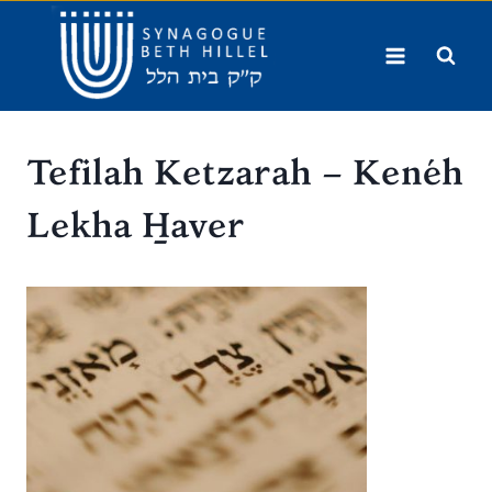
Aller
au
contenu
Tefilah Ketzarah – Kenéh
Lekha H̱aver