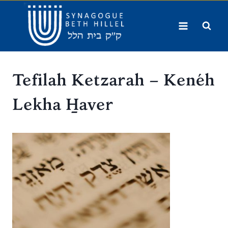
Aller
au
contenu
Tefilah Ketzarah – Kenéh
Lekha H̱aver