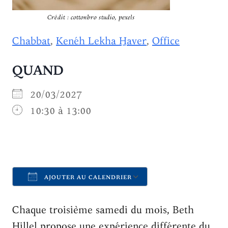
Crédit : cottonbro studio, pexels
Chabbat
,
Kenéh Lekha H̱aver
,
Office
QUAND
20/03/2027
10:30 à 13:00
AJOUTER AU CALENDRIER
Télécharger ICS
Calendrier Goo
Chaque troisième samedi du mois, Beth
Hillel propose une expérience différente du