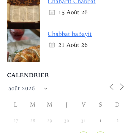
Chaẖarit Chabbat
15 Août 26
Chabbat baBayit
21 Août 26
CALENDRIER
L
M
M
J
V
S
D
27
28
29
30
31
1
2