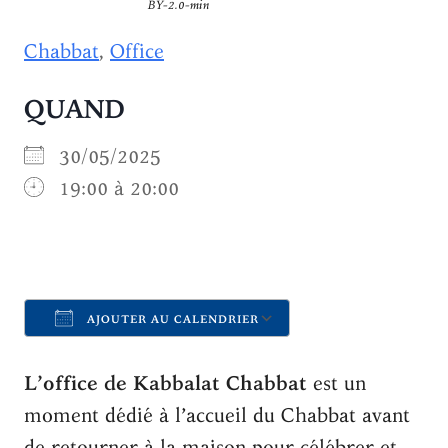
BY-2.0-min
Chabbat
,
Office
QUAND
30/05/2025
19:00 à 20:00
AJOUTER AU CALENDRIER
Télécharger ICS
Calendrier Goo
L’office de Kabbalat Chabbat
est un
moment dédié à l’accueil du Chabbat avant
de retourner à la maison pour célébrer et