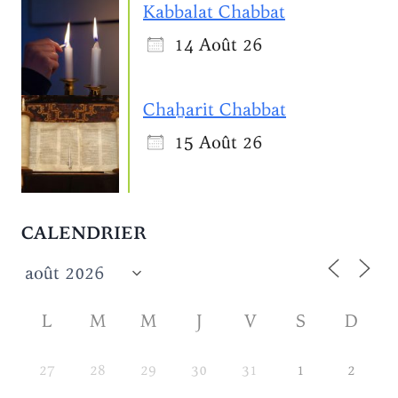
Kabbalat Chabbat
14 Août 26
Chaẖarit Chabbat
15 Août 26
CALENDRIER
L
M
M
J
V
S
D
27
28
29
30
31
1
2