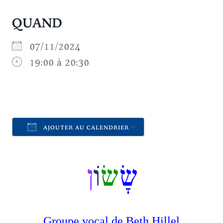
QUAND
07/11/2024
19:00 à 20:30
AJOUTER AU CALENDRIER
Télécharger ICS
Calendrier Goo
שָׂ
שׂ
וֹ
ן
Groupe vocal de Beth Hillel