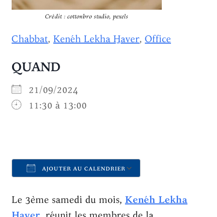
Crédit : cottonbro studio, pexels
Chabbat
,
Kenéh Lekha H̱aver
,
Office
QUAND
21/09/2024
11:30 à 13:00
AJOUTER AU CALENDRIER
Télécharger ICS
Calendrier Goo
Le 3ème samedi du mois,
Kenéh Lekha
H̱aver
, réunit les membres de la