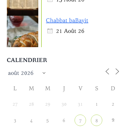
Chabbat baBayit
21 Août 26
CALENDRIER
L
M
M
J
V
S
D
27
28
29
30
31
1
2
9
3
4
5
6
7
8