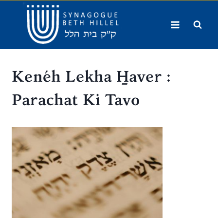
Aller
au
contenu
Kenéh Lekha H̱aver :
Parachat Ki Tavo